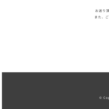
お送り
また、ご
© Co